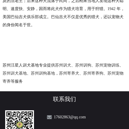
及的法老王；后来这种犬流落于民间，之后刚果当地人发现这种犬聪
明、速度快、安静，因而将此犬作为猎犬培育，用于狩猎。1942 年，
美国巴仙吉犬俱乐部成立。巴仙吉犬不仅是优秀的猎犬，还以宠物犬
的身份闻名于世。
苏州汪星人训犬基地专业提供
苏州训犬
、
苏州训狗
、
苏州宠物训练
、
苏州训犬基地
、
苏州训狗基地
，
苏州寄养犬
、
苏州寄养狗
、
苏州宠物
寄养
等服务
联系我们
17602863@qq.com