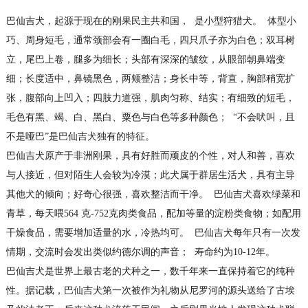
巴仙吉犬，起源于现在的刚果民主共和国，
是小型狩猎犬。
体型小
巧、周身短毛，通常颈部会有一圈白毛，四只爪子亦为白色；双耳树
立，尾巴上卷，腿多为细长；头部有深深的皱纹，从眼部朝鼻端变
细；长度适中，鼻镜黑色，两颊整洁；身长中等，背直，胸部稍宽扩
张，腹部向上凹入；四肢力道强，肌肉匀称、结实；有细致的短毛，
毛色有黑、竭、白、黑白、粟色与白色等多种颜色；
“不会吠叫，且
不是哑巴”是巴仙吉犬独有的特征。
巴仙吉犬原产于非洲刚果，具有好胜而顽皮的个性，对人和善，喜欢
与人接近，但对陌生人会较为冷漠；此犬属于群居生活犬，具有主导
其他犬的倾向；好奇心很强，喜欢整洁而干净。
巴仙吉犬喜欢绿菜和
青草，每天喂564 克-752克肉类食品，配加等量的淀粉类食物；如配用
干燥食品，需要增加适量的水，冷热均可。
巴仙吉犬每年只有一次发
情期，交流时会发出类似约德尔调的声音；
寿命约为10-12年。
巴仙吉犬是世界上最古老的犬种之一，数千年来一直保持着它的纯种
性。据记载，巴仙吉犬第一次被作为礼物从尼罗河的源头送给了古埃