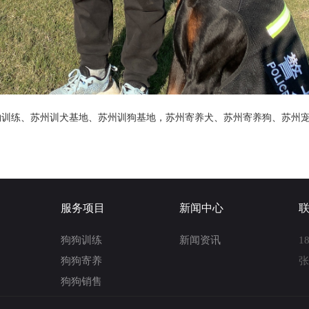
物训练
、
苏州训犬基地
、
苏州训狗基地
，
苏州寄养犬
、
苏州寄养狗
、
苏州
服务项目
新闻中心
狗狗训练
新闻资讯
1
狗狗寄养
狗狗销售