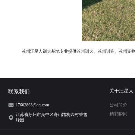
苏州汪星人训犬基地专业提供
苏州训犬
、
苏州训狗
、
苏州宠
关于汪星人
联系我们
公司简介
17602863@qq.com
精彩瞬间
江苏省苏州市吴中区舟山路梅园村香雪
蜂园