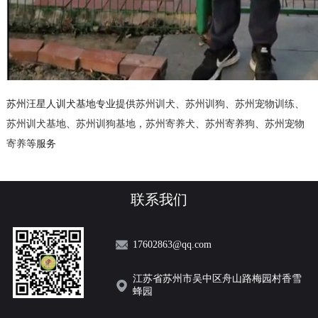
苏州汪星人训犬基地专业提供
苏州训犬
、
苏州训狗
、
苏州宠物训练
、
苏州训犬基地
、
苏州训狗基地
，
苏州寄养犬
、
苏州寄养狗
、
苏州宠物
寄养
等服务
联系我们
17602863@qq.com
江苏省苏州市吴中区舟山路梅园村香雪
蜂园