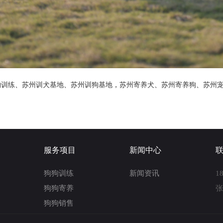
物训练
、
苏州训犬基地
、
苏州训狗基地
，
苏州寄养犬
、
苏州寄养狗
、
苏州
服务项目
新闻中心
狗狗训练
新闻资讯
1
狗狗寄养
狗狗销售