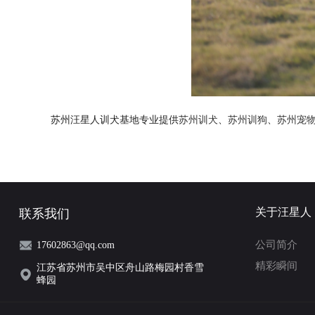
苏州汪星人训犬基地专业提供
苏州训犬
、
苏州训狗
、
苏州宠
关于汪星人
联系我们
公司简介
17602863@qq.com
精彩瞬间
江苏省苏州市吴中区舟山路梅园村香雪
蜂园